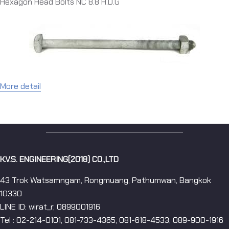
Hexagon Head Bolts NC 8.8 H.D.G
More detail
K.V.S. ENGINEERING(2018) CO.,LTD
43 Trok Watsamngam, Rongmuang, Pathumwan, Bangkok
10330
LINE ID: wirat_r, 0899001916
Tel : 02-214-0101, 081-733-4365, 081-618-4533, 089-900-1916