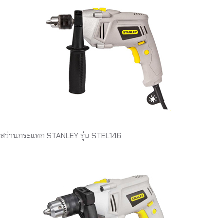
สว่านกระแทก STANLEY รุ่น STEL146