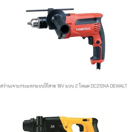
สว่านเจาะกระแทกแบบไร้สาย 18V แบบ 2 โหมด DC212KA DEWALT