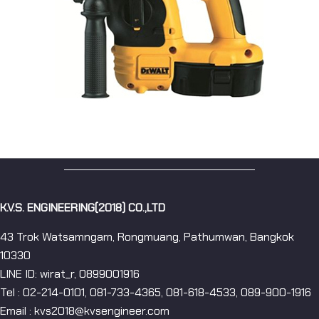
K.V.S. ENGINEERING(2018) CO.,LTD
43 Trok Watsamngam, Rongmuang, Pathumwan, Bangkok
10330
LINE ID: wirat_r, 0899001916
Tel : 02-214-0101, 081-733-4365, 081-618-4533, 089-900-1916
Email : kvs2018@kvsengineer.com