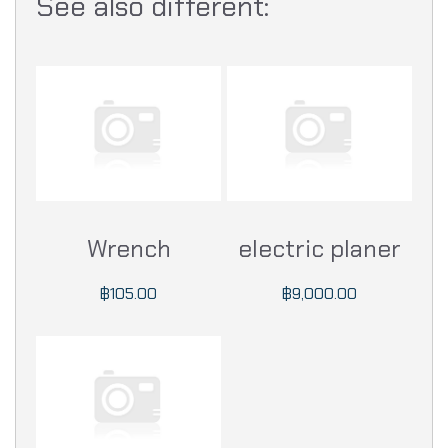
See also different:
Wrench
electric planer
฿105.00
฿9,000.00