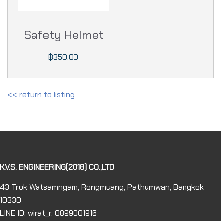
Safety Helmet
฿350.00
<< return to listing
K.V.S. ENGINEERING(2018) CO.,LTD
43 Trok Watsamngam, Rongmuang, Pathumwan, Bangkok
10330
LINE ID: wirat_r, 0899001916