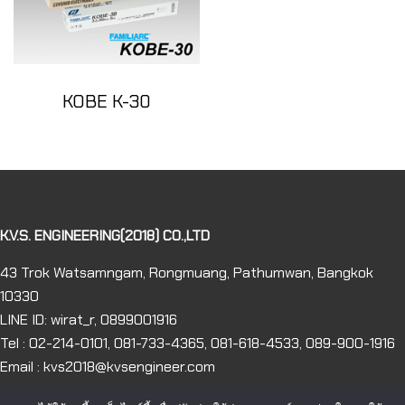
KOBE K-30
K.V.S. ENGINEERING(2018) CO.,LTD
43 Trok Watsamngam, Rongmuang, Pathumwan, Bangkok
10330
LINE ID: wirat_r, 0899001916
Tel : 02-214-0101, 081-733-4365, 081-618-4533, 089-900-1916
Email : kvs2018@kvsengineer.com